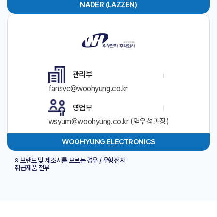
NADER (LAZZEN)
관리부
fansvc@woohyung.co.kr
영업부
wsyum@woohyung.co.kr (염우성과장)
WOOHYUNG ELECTRONICS