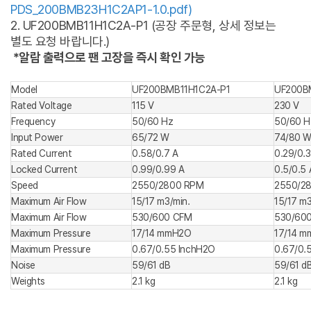
PDS_200BMB23H1C2AP1-1.0.pdf
)
2. UF200BMB11H1C2A-P1 (공장 주문형, 상세 정보는
별도 요청 바랍니다.)
*알람 출력으로 팬 고장을 즉시 확인 가능
Model
UF200BMB11H1C2A-P1
UF200B
Rated Voltage
115 V
230 V
Frequency
50/60 Hz
50/60 H
Input Power
65/72 W
74/80 
Rated Current
0.58/0.7 A
0.29/0.
Locked Current
0.99/0.99 A
0.5/0.5 
Speed
2550/2800 RPM
2550/2
Maximum Air Flow
15/17 m3/min.
15/17 m3
Maximum Air Flow
530/600 CFM
530/60
Maximum Pressure
17/14 mmH2O
17/14 
Maximum Pressure
0.67/0.55 InchH2O
0.67/0.
Noise
59/61 dB
59/61 d
Weights
2.1 kg
2.1 kg