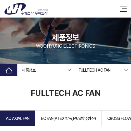
제품정보
WOOHYUNG ELECTIRONICS
제품정보
FULLTECH AC FAN
FULLTECH AC FAN
AC AXIAL FAN
EC FAN(ATEX 방폭,IP68방수방진)
CROSS FLOW