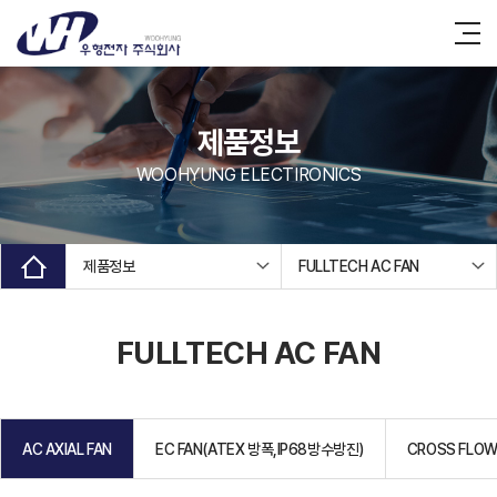
제품정보
WOOHYUNG ELECTIRONICS
제품정보
FULLTECH AC FAN
FULLTECH AC FAN
AC AXIAL FAN
EC FAN(ATEX 방폭,IP68방수방진)
CROSS FLOW